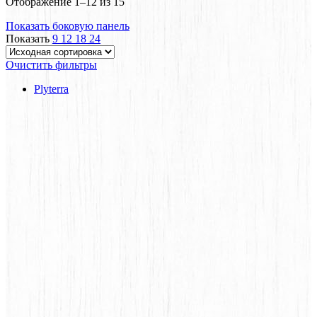
Отображение 1–12 из 15
Показать боковую панель
Показать
9
12
18
24
Очистить фильтры
Plyterra