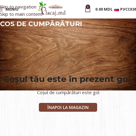
Skip to navigation
0
MENIU
0.00
MDL
РУССК
Skip to main content
COS DE CUMPĂRĂTURI
Coșul tău este în prezent gol.
Coșul de cumpărături este gol
ÎNAPOI LA MAGAZIN