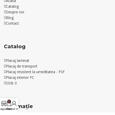
Acasa
Catalog
Despre noi
Blog
Contact
Catalog
Placaj laminat
Placaj de transport
Placaj resistent la umeditatea - FSF
Placaj interior FС
OSB-3
0
Informație
agazin
Contul meu
Coș