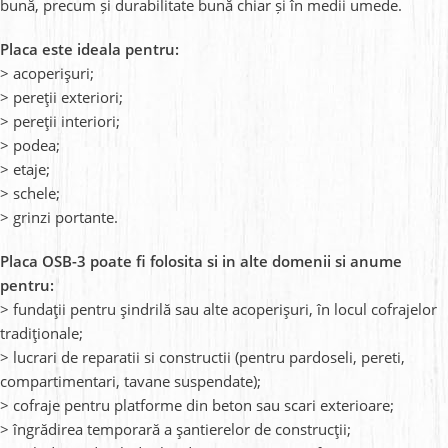
bună, precum și durabilitate bună chiar și în medii umede.
Placa este ideala pentru:
> acoperișuri;
> pereții exteriori;
> pereții interiori;
> podea;
> etaje;
> schele;
> grinzi portante.
Placa OSB-3 poate fi folosita si in alte domenii si anume
pentru:
> fundații pentru șindrilă sau alte acoperișuri, în locul cofrajelor
tradiționale;
> lucrari de reparatii si constructii (pentru pardoseli, pereti,
compartimentari, tavane suspendate);
> cofraje pentru platforme din beton sau scari exterioare;
> îngrădirea temporară a șantierelor de construcții;