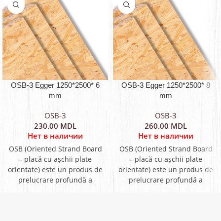
OSB-3 Egger 1250*2500* 6
OSB-3 Egger 1250*2500* 8
mm
mm
OSB-3
OSB-3
230.00
MDL
260.00
MDL
Нет в наличии
Нет в наличии
OSB (Oriented Strand Board
OSB (Oriented Strand Board
– placă cu așchii plate
– placă cu așchii plate
orientate) este un produs de
orientate) este un produs de
prelucrare profundă a
prelucrare profundă a
lemnului prin presarea
lemnului prin presarea