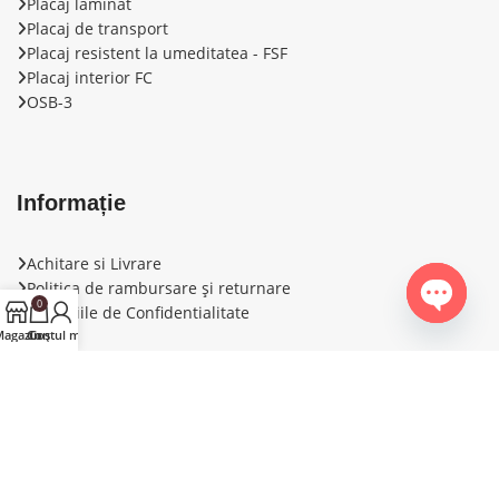
Placaj laminat
Placaj de transport
Placaj resistent la umeditatea - FSF
Placaj interior FС
OSB-3
Informație
Achitare si Livrare
Politica de rambursare și returnare
0
Conditiile de Confidentialitate
Open ch
agazin
Contul meu
Coș