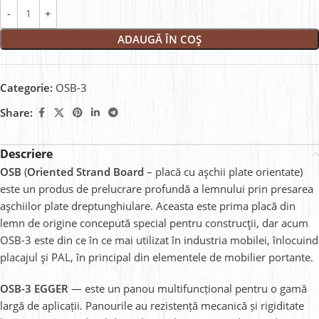
ADAUGĂ ÎN COȘ
Categorie:
OSB-3
Share:
Descriere
OSB
(
Oriented Strand Board
– placă cu așchii plate orientate)
este un produs de prelucrare profundă a lemnului prin presarea
așchiilor plate dreptunghiulare.
Aceasta este prima placă din
lemn de origine concepută special pentru construcții, dar acum
OSB-3 este din ce în ce mai utilizat în industria mobilei, înlocuind
placajul și PAL, în principal din elementele de mobilier portante.
OSB-3 EGGER
— este un panou multifuncțional pentru o gamă
largă de aplicații. Panourile au rezistență mecanică și rigiditate