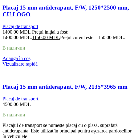
Placaj 15 mm antiderapant, F/W, 1250*2500 mm,
CU LOGO
Placaj de transport
1400.00
MDL
Prețul inițial a fost:
1400.00 MDL.
1150.00
MDL
Prețul curent este: 1150.00 MDL.
В наличии
Adaugă în coș
Vizualizare rapidă
Placaj 15 mm antiderapant, F/W, 2135*3965 mm
Placaj de transport
4500.00
MDL
В наличии
Placajul de transport se numește placaj cu o plasă, suprafață
antiderapanta. Este utilizat în principal pentru așezarea pardoselilor
în vehiculele