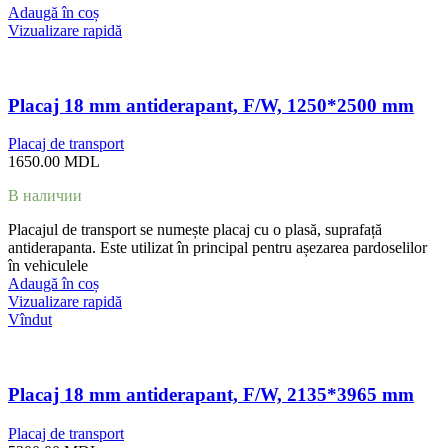
Adaugă în coș
Vizualizare rapidă
Placaj 18 mm antiderapant, F/W, 1250*2500 mm
Placaj de transport
1650.00
MDL
В наличии
Placajul de transport se numește placaj cu o plasă, suprafață
antiderapanta. Este utilizat în principal pentru așezarea pardoselilor
în vehiculele
Adaugă în coș
Vizualizare rapidă
Vîndut
Placaj 18 mm antiderapant, F/W, 2135*3965 mm
Placaj de transport