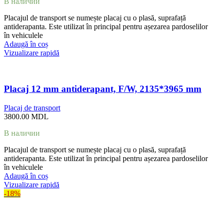
В наличии
Placajul de transport se numește placaj cu o plasă, suprafață
antiderapanta. Este utilizat în principal pentru așezarea pardoselilor
în vehiculele
Adaugă în coș
Vizualizare rapidă
Placaj 12 mm antiderapant, F/W, 2135*3965 mm
Placaj de transport
3800.00
MDL
В наличии
Placajul de transport se numește placaj cu o plasă, suprafață
antiderapanta. Este utilizat în principal pentru așezarea pardoselilor
în vehiculele
Adaugă în coș
Vizualizare rapidă
-18%