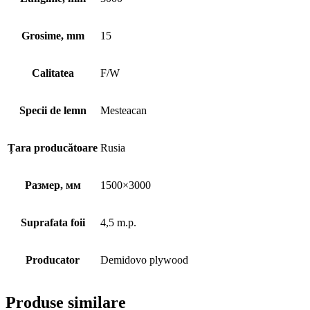
Grosime, mm
15
Calitatea
F/W
Specii de lemn
Mesteacan
Țara producătoare
Rusia
Размер, мм
1500×3000
Suprafata foii
4,5 m.p.
Producator
Demidovo plywood
Produse similare