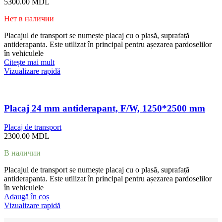
5300.00
MDL
Нет в наличии
Placajul de transport se numește placaj cu o plasă, suprafață
antiderapanta. Este utilizat în principal pentru așezarea pardoselilor
în vehiculele
Citește mai mult
Vizualizare rapidă
Placaj 24 mm antiderapant, F/W, 1250*2500 mm
Placaj de transport
2300.00
MDL
В наличии
Placajul de transport se numește placaj cu o plasă, suprafață
antiderapanta. Este utilizat în principal pentru așezarea pardoselilor
în vehiculele
Adaugă în coș
Vizualizare rapidă