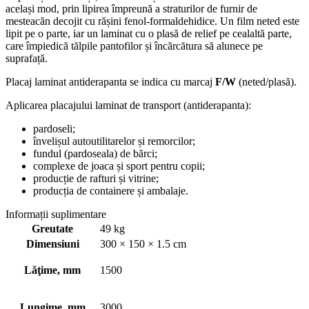
același mod, prin lipirea împreună a straturilor de furnir de
mesteacăn decojit cu rășini fenol-formaldehidice. Un film neted este
lipit pe o parte, iar un laminat cu o plasă de relief pe cealaltă parte,
care împiedică tălpile pantofilor și încărcătura să alunece pe
suprafață.
Placaj laminat antiderapanta se indica cu marcaj
F/W
(neted/plasă).
Aplicarea placajului laminat de transport (antiderapanta):
pardoseli;
învelișul autoutilitarelor și remorcilor;
fundul (pardoseala) de bărci;
complexe de joaca și sport pentru copii;
producție de rafturi și vitrine;
producția de containere și ambalaje.
Informații suplimentare
Greutate
49 kg
Dimensiuni
300 × 150 × 1.5 cm
Lăţime, mm
1500
Lungime, mm
3000