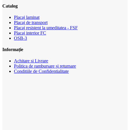
Catalog
Placaj laminat
Placaj de transport
Placaj resistent la umeditatea - FSF
Placaj interior FС
OSB-3
Informație
Achitare si Livrare
Politica de rambursare și returnare
Conditiile de Confidentialitate