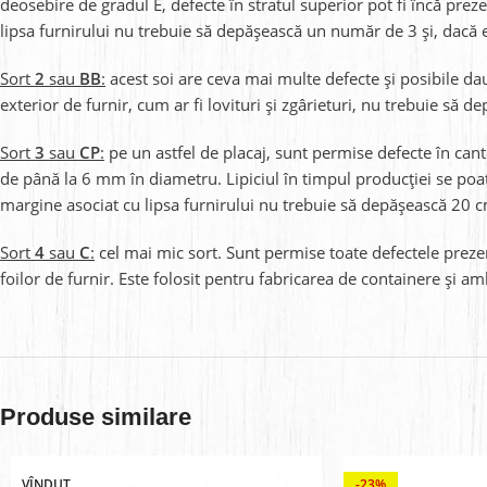
deosebire de gradul E, defecte în stratul superior pot fi încă pre
lipsa furnirului nu trebuie să depășească un număr de 3 și, dacă e
Sort
2
sau
BB
:
acest soi are ceva mai multe defecte și posibile daune
exterior de furnir, cum ar fi lovituri și zgârieturi, nu trebuie să d
Sort
3
sau
CP
:
pe un astfel de placaj, sunt permise defecte în cant
de până la 6 mm în diametru. Lipiciul în timpul producției se poate
margine asociat cu lipsa furnirului nu trebuie să depășească 20
Sort
4
sau
C
:
cel mai mic sort. Sunt permise toate defectele prezent
foilor de furnir. Este folosit pentru fabricarea de containere și am
Produse similare
VÎNDUT
-23%