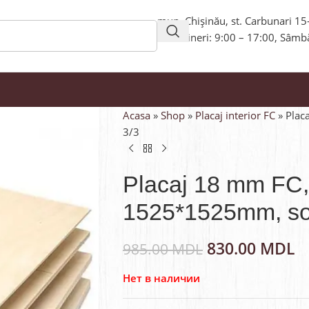
mun. Chișinău, st. Carbunari 15
Luni-Vineri: 9:00 – 17:00, Sâmb
Acasa
»
Shop
»
Placaj interior FC
»
Plac
3/3
Placaj 18 mm FC,
1525*1525mm, sor
830.00
MDL
985.00
MDL
Нет в наличии