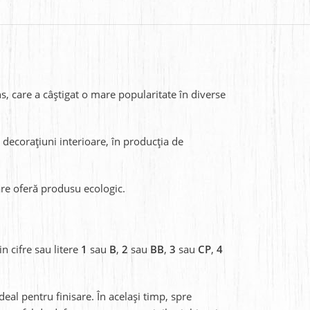
s, care a câștigat o mare popularitate în diverse
u decorațiuni interioare, în producția de
are oferă produsu ecologic.
n cifre sau litere
1
sau
B
,
2
sau
BB
,
3
sau
CP
,
4
deal pentru finisare. În același timp, spre