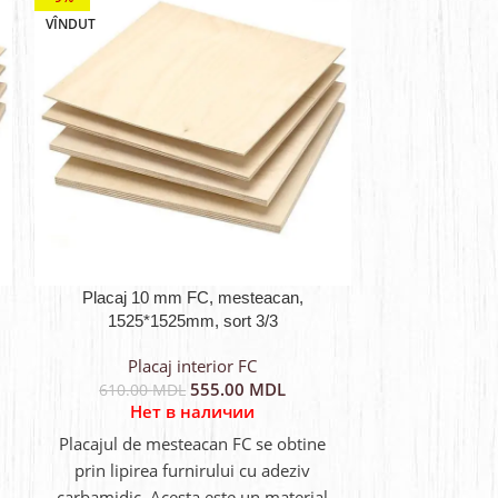
VÎNDUT
VÎNDUT
Placaj 10 mm FC, mesteacan,
Placaj 12
1525*1525mm, sort 3/3
1525*1
Placaj interior FC
Plac
555.00
MDL
610.00
MDL
660.00
Нет в наличии
Не
Placajul de mesteacan FC se obtine
Placajul de 
prin lipirea furnirului cu adeziv
prin lipire
carbamidic. Acesta este un material
carbamidic. A