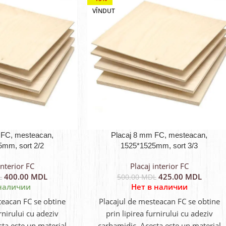
VÎNDUT
 FC, mesteacan,
Placaj 8 mm FC, mesteacan,
mm, sort 2/2
1525*1525mm, sort 3/3
interior FC
Placaj interior FC
400.00
MDL
425.00
MDL
L
500.00
MDL
наличии
Нет в наличии
teacan FC se obtine
Placajul de mesteacan FC se obtine
urnirului cu adeziv
prin lipirea furnirului cu adeziv
ta este un material
carbamidic. Acesta este un material