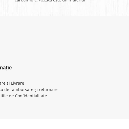
ușor și în același
ușor
mație
are si Livrare
ica de rambursare și returnare
tiile de Confidentialitate