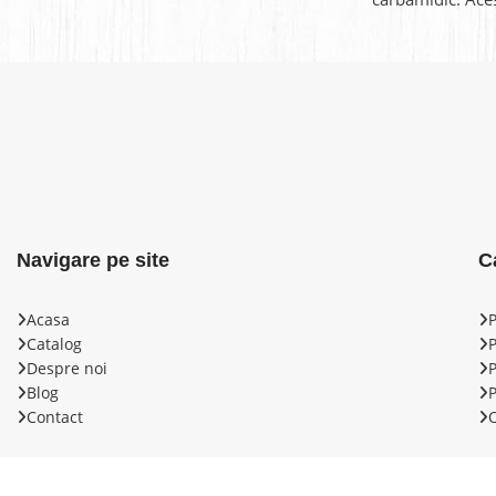
ușor și în același
ușor și
Navigare pe site
C
Acasa
Catalog
Despre noi
P
Blog
P
Contact