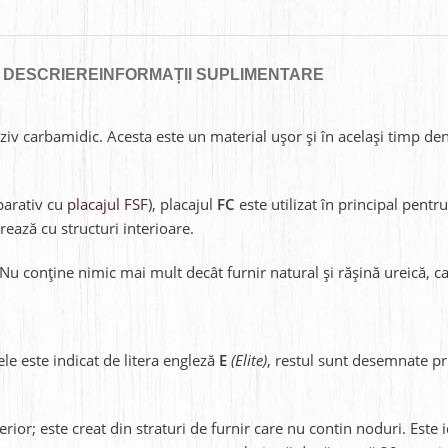
DESCRIERE
INFORMAȚII SUPLIMENTARE
eziv carbamidic. Acesta este un material ușor și în același timp den
parativ cu
placajul FSF
), placajul
FC
este utilizat în principal pentr
rează cu structuri interioare.
 Nu conține nimic mai mult decât furnir natural și rășină ureică, c
ele este indicat de litera engleză
E
(Elite)
, restul sunt desemnate pri
rior; este creat din straturi de furnir care nu contin noduri. Este i