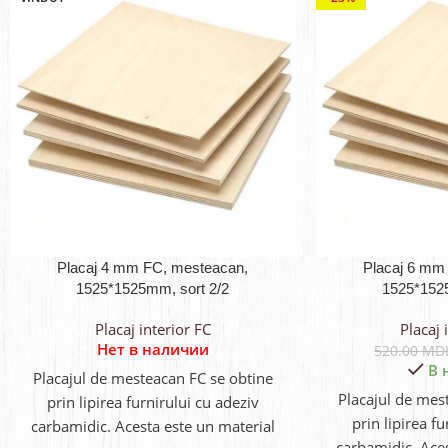
Placaj 4 mm FC, mesteacan,
Placaj 6 mm
1525*1525mm, sort 2/2
1525*1525
Placaj interior FC
Placaj 
Нет в наличии
520.00
MD
В 
Placajul de mesteacan FC se obtine
Placajul de mes
prin lipirea furnirului cu adeziv
prin lipirea f
carbamidic. Acesta este un material
carbamidic. Aces