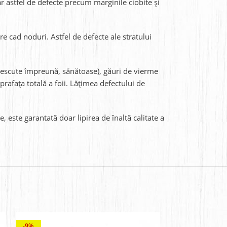
r astfel de defecte precum marginile ciobite și
are cad noduri. Astfel de defecte ale stratului
(crescute împreună, sănătoase), găuri de vierme
rafața totală a foii. Lățimea defectului de
 este garantată doar lipirea de înaltă calitate a
-9%
-10%