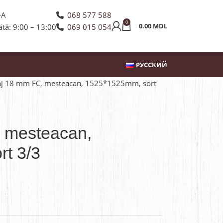
-A
068 577 588
0
0.00
MDL
ătă: 9:00 – 13:00
069 015 054
РУССКИЙ
aj 18 mm FC, mesteacan, 1525*1525mm, sort
 mesteacan,
t 3/3