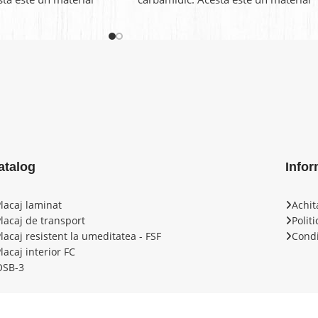
 în același
ușor și în același
atalog
Infor
Placaj laminat
Achit
Placaj de transport
Polit
lacaj resistent la umeditatea - FSF
Condi
lacaj interior FС
OSB-3