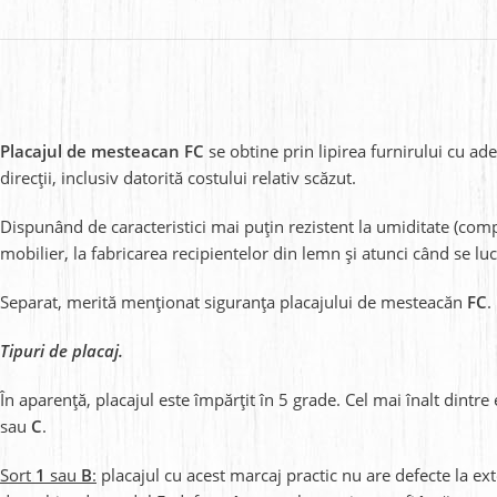
Placajul de mesteacan FC
se obtine prin lipirea furnirului cu ad
direcții, inclusiv datorită costului relativ scăzut.
Dispunând de caracteristici mai puțin rezistent la umiditate (com
mobilier, la fabricarea recipientelor din lemn și atunci când se luc
Separat, merită menționat siguranța placajului de mesteacăn
FC
.
Tipuri de placaj.
În aparență, placajul este împărțit în 5 grade. Cel mai înalt dintre 
sau
C
.
Sort
1
sau
B
:
placajul cu acest marcaj practic nu are defecte la exte