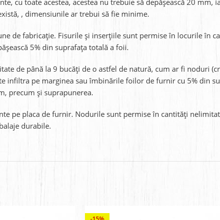
zente, cu toate acestea, acestea nu trebuie să depășească 20 mm, ia
xistă, , dimensiunile ar trebui să fie minime.
 de fabricație. Fisurile și inserțiile sunt permise în locurile în c
epășească 5% din suprafața totală a foii.
itate de până la 9 bucăți de o astfel de natură, cum ar fi noduri 
 infiltra pe marginea sau îmbinările foilor de furnir cu 5% din sup
 cm, precum și suprapunerea.
e pe placa de furnir. Nodurile sunt permise în cantități nelimitate,
balaje durabile.
-15%