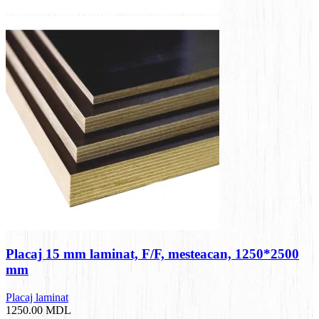
Placaj 15 mm laminat, F/F, mesteacan, 1250*2500
mm
Placaj laminat
1250.00
MDL