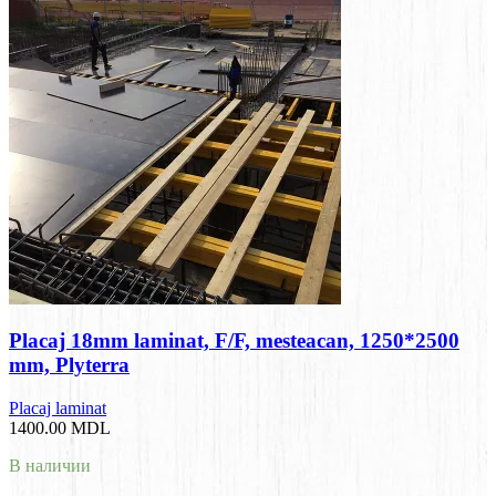
Placaj 18mm laminat, F/F, mesteacan, 1250*2500
mm, Plyterra
Placaj laminat
1400.00
MDL
В наличии