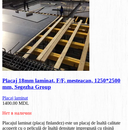
Placaj 18mm laminat, F/F, mesteacan, 1250*2500
mm, Segezha Group
Placaj laminat
1400.00
MDL
Нет в наличии
Placajul laminat (placaj finlandez) este un placaj de înaltă calitate
acoperit cu o peliculă de înaltă densitate impregnată cu rășină