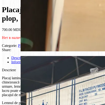
Placaj 18mm laminat, F/F,
plop, 1250*2500 mm
700.00
MDL
Нет в наличии
Categorie:
Placaj laminat
Share:
Descriere
Informații suplimentare
Descriere
Placaj laminat de plop este fabricat în China. Clima caldă
chinezească favorizează creșterea rapidă a acestui copac. Prin
urmare, lemnul de plop este recoltat și vândut în cantități mari. Acest
lucru poate explica motivul costului mai mic în comparație cu
placajul de mesteacăn laminat fabricat rusesc.
Lemnul de plop are rezistență și densitate mai scăzute (400-500