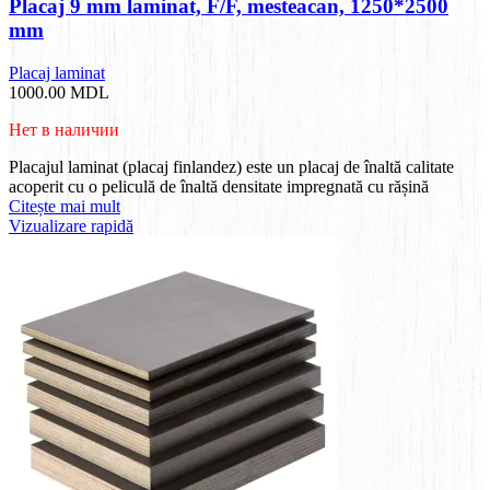
Placaj 9 mm laminat, F/F, mesteacan, 1250*2500
mm
Placaj laminat
1000.00
MDL
Нет в наличии
Placajul laminat (placaj finlandez) este un placaj de înaltă calitate
acoperit cu o peliculă de înaltă densitate impregnată cu rășină
Citește mai mult
Vizualizare rapidă