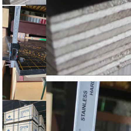
Acasa
»
Shop
»
Placaj laminat
»
Placaj 18mm laminat, F/F, plop,
1250*2500 mm
Placaj 15 mm laminat, F/F, mesteacan, 1250*2500 mm
1250.00
MDL
Inapoi la produse
Placaj 12 mm antiderapant, F/W, 1250*2500 mm
1250.00
MDL