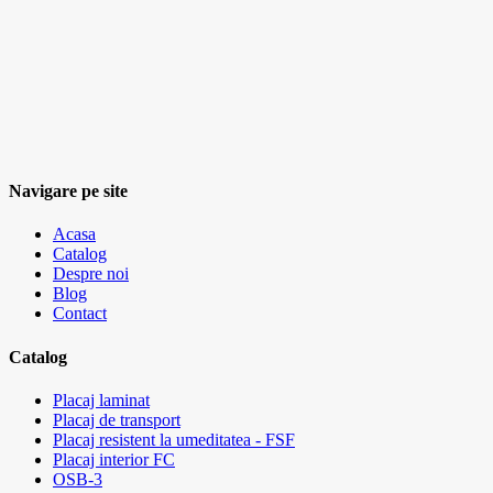
Navigare pe site
Acasa
Catalog
Despre noi
Blog
Contact
Catalog
Placaj laminat
Placaj de transport
Placaj resistent la umeditatea - FSF
Placaj interior FС
OSB-3