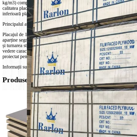
kg/m3) comparativ cu mesteacănul (~650 kg/m3). Ca urmare,
calitatea placajului de plop laminat chinezesc este semnificativ
inferioară placajului de mesteacăn rusesc.
Principalul avantaj al placajului laminat de plop este
prețul scăzut.
Placajul de 18 mm de la producătorul chinez
RARLON Premium
aparține segmentului economic și este destinat utilizării în construcția
și turnarea structurilor de beton (cofraje) de clădiri mici. Având în
vedere caracteristicile de calitate ale acestui placaj, acesta este
proiectat pentru
12-15 cicluri
de utilizare.
Informații suplimentare
Produse similare