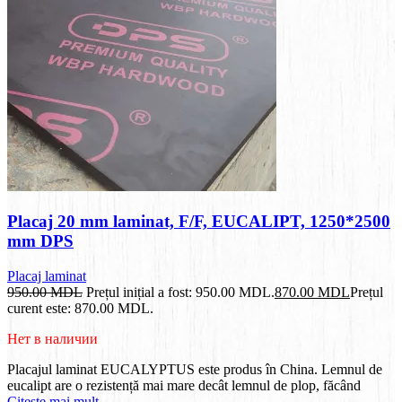
Placaj 20 mm laminat, F/F, EUCALIPT, 1250*2500
mm DPS
Placaj laminat
950.00
MDL
Prețul inițial a fost: 950.00 MDL.
870.00
MDL
Prețul
curent este: 870.00 MDL.
Нет в наличии
Placajul laminat EUCALYPTUS este produs în China. Lemnul de
eucalipt are o rezistență mai mare decât lemnul de plop, făcând
Citește mai mult