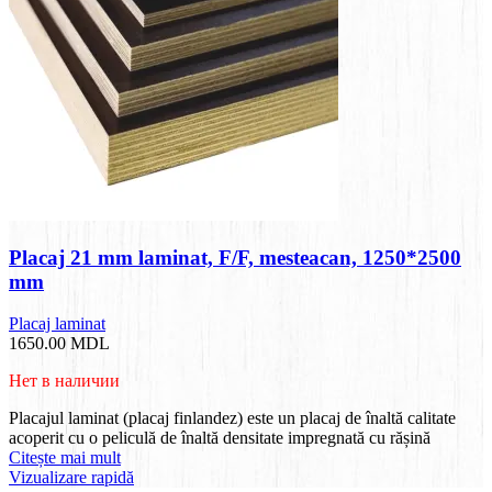
Placaj 21 mm laminat, F/F, mesteacan, 1250*2500
mm
Placaj laminat
1650.00
MDL
Нет в наличии
Placajul laminat (placaj finlandez) este un placaj de înaltă calitate
acoperit cu o peliculă de înaltă densitate impregnată cu rășină
Citește mai mult
Vizualizare rapidă