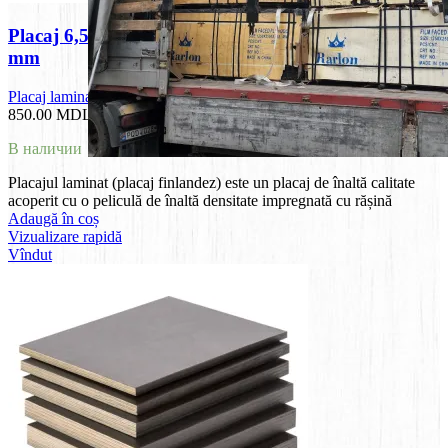
Placaj 6,5 mm laminat, F/F, mesteacan, 1250*2500
mm
Placaj laminat
850.00
MDL
В наличии
Placajul laminat (placaj finlandez) este un placaj de înaltă calitate
acoperit cu o peliculă de înaltă densitate impregnată cu rășină
Adaugă în coș
Vizualizare rapidă
Vîndut