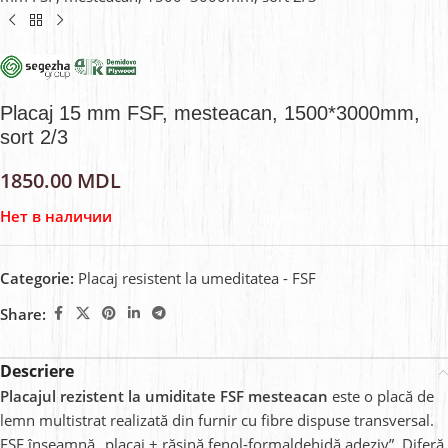
Placaj 15 mm FSF, mesteacan, 1500*3000mm,
sort 2/3
1850.00
MDL
Нет в наличии
Categorie:
Placaj resistent la umeditatea - FSF
Share:
Descriere
Placajul rezistent la umiditate FSF mesteacan
este o placă de
lemn multistrat realizată din furnir cu fibre dispuse transversal.
FSF înseamnă „placaj + rășină fenol-formaldehidă adeziv”. Diferă