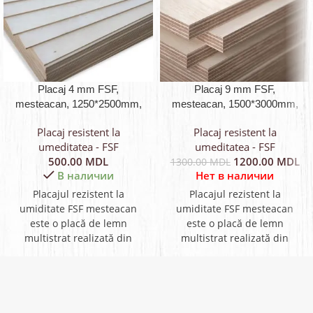
Placaj 4 mm FSF,
Placaj 9 mm FSF,
mesteacan, 1250*2500mm,
mesteacan, 1500*3000mm,
sort 2/2
sort 2/4
Placaj resistent la
Placaj resistent la
umeditatea - FSF
umeditatea - FSF
500.00
MDL
1200.00
MDL
1300.00
MDL
В наличии
Нет в наличии
Placajul rezistent la
Placajul rezistent la
umiditate FSF mesteacan
umiditate FSF mesteacan
este o placă de lemn
este o placă de lemn
multistrat realizată din
multistrat realizată din
furnir cu fibre dispuse
furnir cu fibre dispuse
transversal. FSF
transversal. FSF