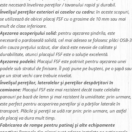
este necesară învelirea pereților / tavanului rapid și durabil.
Învelișul pereților exteriori ai caselor cu cadru:
în aceste scopuri,
se utilizează de obicei placaj FSF cu o grosime de 10 mm sau mai
mult de clase inferioare.
Așezarea acoperișului solid:
pentru așezarea șindrila, este
necesară o pardoseală solidă, cel mai adesea se folosesc plăci OSB-3
din cauza prețului scăzut, dar dacă este nevoie de calitate și
durabilitate, atunci placajul FSF este o soluție excelentă.
Așezarea podelei:
Placajul FSF este potrivit pentru așezarea unei
podele sub stratul de finisare. Îl poți pune pe bușteni, pe o șapă sau
pe un strat vechi care trebuie nivelat.
Învelișul pereților, lateralelor și pereților despărțitori în
camioane:
Placajul FSF este mai rezistent decât toate celelalte
panouri pe bază de lemn și mai rezistent la umiditate: prin urmare,
este perfect pentru acoperirea pereților și a părților laterale în
transport. Plăcile și pereții se udă rar prin: prin urmare, un astfel
de placaj va dura mult timp.
Fabricarea de rampe pentru patinaj și alte echipamente