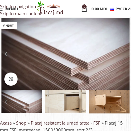
Skip to navigation
0
MENIU
0.00
MDL
РУССК
Skip to main content
VÎNDUT
Faceți click pentru a mări
Acasa
»
Shop
»
Placaj resistent la umeditatea - FSF
»
Placaj 15
mm FSF, mesteacan, 1500*3000mm, sort 2/3