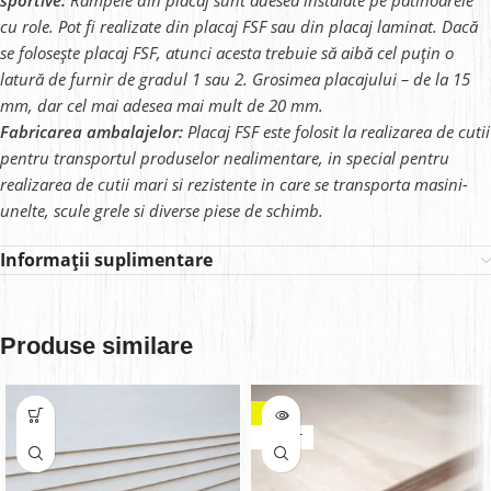
sportive:
Rampele din placaj sunt adesea instalate pe patinoarele
cu role. Pot fi realizate din placaj FSF sau din placaj laminat. Dacă
se folosește placaj FSF, atunci acesta trebuie să aibă cel puțin o
latură de furnir de gradul 1 sau 2. Grosimea placajului – de la 15
mm, dar cel mai adesea mai mult de 20 mm.
Fabricarea ambalajelor:
Placaj FSF este folosit la realizarea de cutii
pentru transportul produselor nealimentare, in special pentru
realizarea de cutii mari si rezistente in care se transporta masini-
unelte, scule grele si diverse piese de schimb.
Informații suplimentare
Produse similare
-8%
VÎNDUT