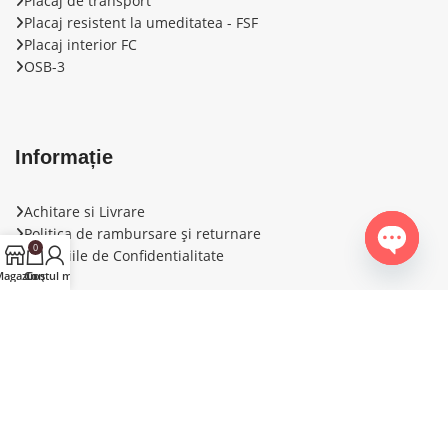
Placaj de transport
Placaj resistent la umeditatea - FSF
Placaj interior FС
OSB-3
Informație
Achitare si Livrare
Politica de rambursare și returnare
0
Conditiile de Confidentialitate
Open ch
agazin
Contul meu
Coș