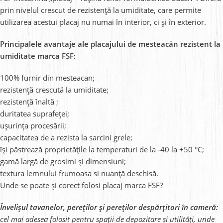
prin nivelul crescut de rezistență la umiditate, care permite
utilizarea acestui placaj nu numai în interior, ci și în exterior.
Principalele avantaje ale placajului de mesteacăn rezistent la
umiditate marca FSF:
100% furnir din mesteacan;
rezistență crescută la umiditate;
rezistență înaltă
;
duritatea suprafeței;
ușurința procesării;
capacitatea de a rezista la sarcini grele;
își păstrează proprietățile la temperaturi de la -40 la +50 °C;
gamă largă de grosimi și dimensiuni;
textura lemnului frumoasa si
nuanță deschisă
.
Unde se poate și corect folosi placaj marca FSF?
Învelișul tavanelor, pereților și pereților despărțitori în cameră:
cel mai adesea folosit pentru spații de depozitare și utilități, unde