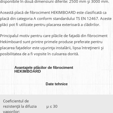
disponibile în două dimensiuni diferite: 2500 mm și 3000 mm.
Această placă de fibrociment HEKIMBOARD este clasificată ca
placă din categoria A conform standardului TS EN 12467. Aceste
plăci pot fi utilizate pentru placarea exterioară a clădirilor.
Principalul motiv pentru care plăcile de fațadă din fibrociment
Hekimboard sunt printre primele produse preferate pentru
placarea fațadelor este ușurința instalării, lipsa întreținerii și
posibilitatea de a fi vopsite în culoarea dorită.
Avantajele plăcilor de fibrociment
HEKIMBOARD
Date tehnice
Coeficientul de
rezistență la difuzia
μ ≤ 30
vaporilor: