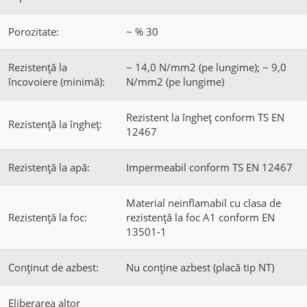
Porozitate:
~ % 30
Rezistență la
~ 14,0 N/mm2 (pe lungime); ~ 9,0
încovoiere (minimă):
N/mm2 (pe lungime)
Rezistent la îngheț conform TS EN
Rezistență la îngheț:
12467
Rezistență la apă:
Impermeabil conform TS EN 12467
Material neinflamabil cu clasa de
Rezistență la foc:
rezistență la foc A1 conform EN
13501-1
Conținut de azbest:
Nu conține azbest (placă tip NT)
Eliberarea altor