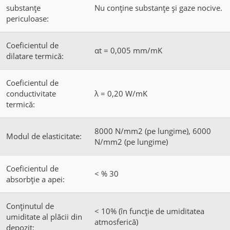
substanțe
Nu conține substanțe și gaze nocive.
periculoase:
Coeficientul de
αt = 0,005 mm/mK
dilatare termică:
Coeficientul de
conductivitate
λ = 0,20 W/mK
termică:
8000 N/mm2 (pe lungime), 6000
Modul de elasticitate:
N/mm2 (pe lungime)
Coeficientul de
< % 30
absorbție a apei:
Conținutul de
< 10% (în funcție de umiditatea
umiditate al plăcii din
atmosferică)
depozit: