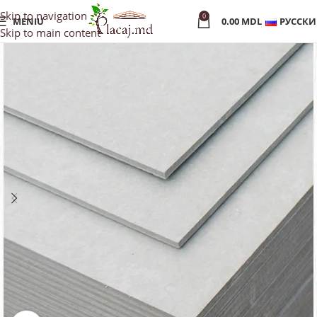
Skip to navigation
0
MENIU
0.00
MDL
РУССК
Skip to main content