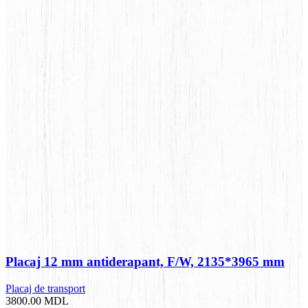
Placaj 12 mm antiderapant, F/W, 2135*3965 mm
Placaj de transport
3800.00
MDL