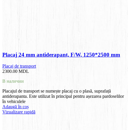
Placaj 24 mm antiderapant, F/W, 1250*2500 mm
Placaj de transport
2300.00
MDL
В наличии
Placajul de transport se numește placaj cu o plasă, suprafață
antiderapanta. Este utilizat în principal pentru așezarea pardoselilor
în vehiculele
Adaugă în coș
Vizualizare rapidă