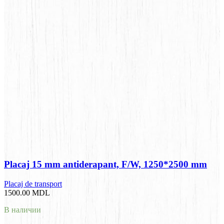
Placaj 15 mm antiderapant, F/W, 1250*2500 mm
Placaj de transport
1500.00
MDL
В наличии