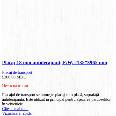
Placaj 18 mm antiderapant, F/W, 2135*3965 mm
Placaj de transport
5300.00
MDL
Нет в наличии
Placajul de transport se numește placaj cu o plasă, suprafață
antiderapanta. Este utilizat în principal pentru așezarea pardoselilor
în vehiculele
Citește mai mult
Vizualizare rapidă