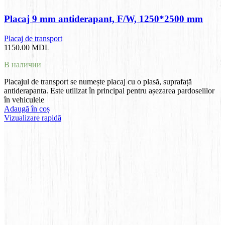
Placaj 9 mm antiderapant, F/W, 1250*2500 mm
Placaj de transport
1150.00
MDL
В наличии
Placajul de transport se numește placaj cu o plasă, suprafață
antiderapanta. Este utilizat în principal pentru așezarea pardoselilor
în vehiculele
Adaugă în coș
Vizualizare rapidă