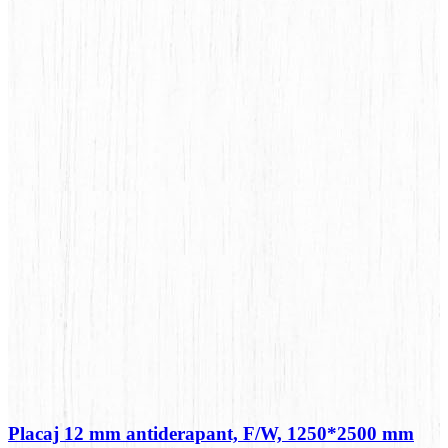
Placaj 12 mm antiderapant, F/W, 1250*2500 mm