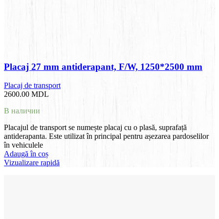
Placaj 27 mm antiderapant, F/W, 1250*2500 mm
Placaj de transport
2600.00
MDL
В наличии
Placajul de transport se numește placaj cu o plasă, suprafață
antiderapanta. Este utilizat în principal pentru așezarea pardoselilor
în vehiculele
Adaugă în coș
Vizualizare rapidă