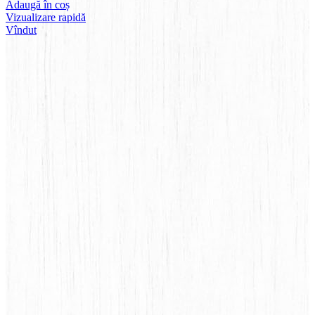
Adaugă în coș
Vizualizare rapidă
Vîndut