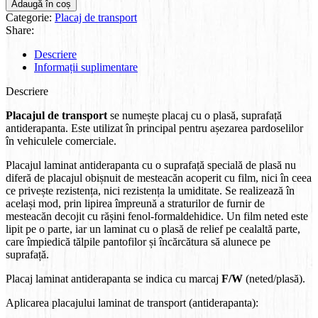
Adaugă în coș
Categorie:
Placaj de transport
Share:
Descriere
Informații suplimentare
Descriere
Placajul de transport
se numește placaj cu o plasă, suprafață
antiderapanta. Este utilizat în principal pentru așezarea pardoselilor
în vehiculele comerciale.
Placajul laminat antiderapanta cu o suprafață specială de plasă nu
diferă de placajul obișnuit de mesteacăn acoperit cu film, nici în ceea
ce privește rezistența, nici rezistența la umiditate. Se realizează în
același mod, prin lipirea împreună a straturilor de furnir de
mesteacăn decojit cu rășini fenol-formaldehidice. Un film neted este
lipit pe o parte, iar un laminat cu o plasă de relief pe cealaltă parte,
care împiedică tălpile pantofilor și încărcătura să alunece pe
suprafață.
Placaj laminat antiderapanta se indica cu marcaj
F/W
(neted/plasă).
Aplicarea placajului laminat de transport (antiderapanta):