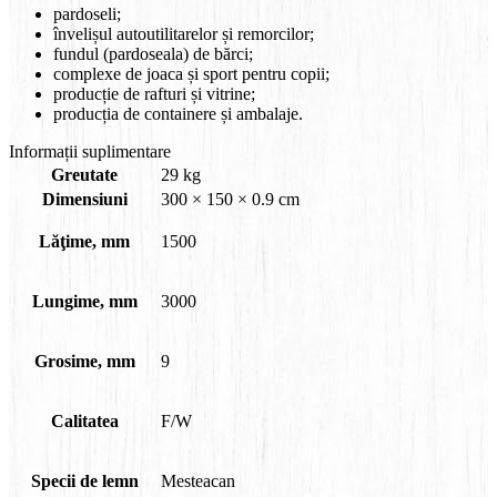
pardoseli;
învelișul autoutilitarelor și remorcilor;
fundul (pardoseala) de bărci;
complexe de joaca și sport pentru copii;
producție de rafturi și vitrine;
producția de containere și ambalaje.
Informații suplimentare
Greutate
29 kg
Dimensiuni
300 × 150 × 0.9 cm
Lăţime, mm
1500
Lungime, mm
3000
Grosime, mm
9
Calitatea
F/W
Specii de lemn
Mesteacan