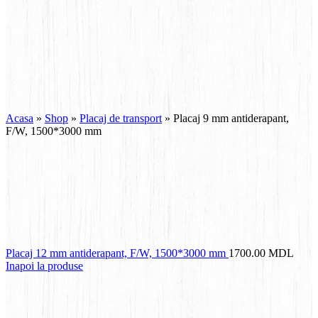
Acasa
»
Shop
»
Placaj de transport
»
Placaj 9 mm antiderapant,
F/W, 1500*3000 mm
Placaj 12 mm antiderapant, F/W, 1500*3000 mm
1700.00
MDL
Inapoi la produse