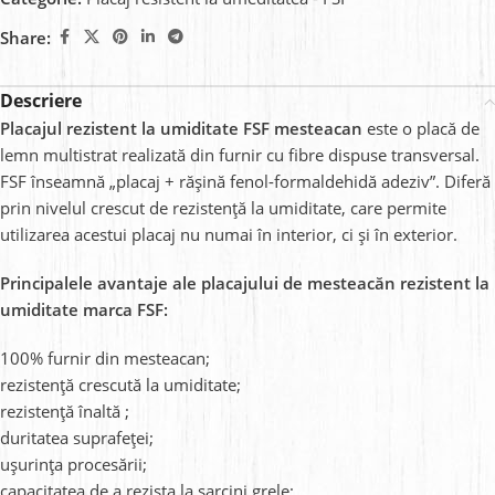
Share:
Descriere
Placajul rezistent la umiditate FSF mesteacan
este o placă de
lemn multistrat realizată din furnir cu fibre dispuse transversal.
FSF înseamnă „placaj + rășină fenol-formaldehidă adeziv”. Diferă
prin nivelul crescut de rezistență la umiditate, care permite
utilizarea acestui placaj nu numai în interior, ci și în exterior.
Principalele avantaje ale placajului de mesteacăn rezistent la
umiditate marca FSF:
100% furnir din mesteacan;
rezistență crescută la umiditate;
rezistență înaltă
;
duritatea suprafeței;
ușurința procesării;
capacitatea de a rezista la sarcini grele;