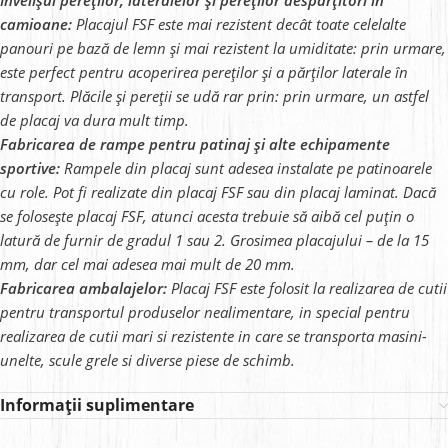
Învelișul pereților, lateralelor și pereților despărțitori în
camioane:
Placajul FSF este mai rezistent decât toate celelalte
panouri pe bază de lemn și mai rezistent la umiditate: prin urmare,
este perfect pentru acoperirea pereților și a părților laterale în
transport. Plăcile și pereții se udă rar prin: prin urmare, un astfel
de placaj va dura mult timp.
Fabricarea de rampe pentru patinaj și alte echipamente
sportive:
Rampele din placaj sunt adesea instalate pe patinoarele
cu role. Pot fi realizate din placaj FSF sau din placaj laminat. Dacă
se folosește placaj FSF, atunci acesta trebuie să aibă cel puțin o
latură de furnir de gradul 1 sau 2. Grosimea placajului – de la 15
mm, dar cel mai adesea mai mult de 20 mm.
Fabricarea ambalajelor:
Placaj FSF este folosit la realizarea de cutii
pentru transportul produselor nealimentare, in special pentru
realizarea de cutii mari si rezistente in care se transporta masini-
unelte, scule grele si diverse piese de schimb.
Informații suplimentare