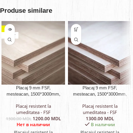
Produse similare
-8%
VÎNDUT
Placaj 9 mm FSF,
Placaj 9 mm FSF,
mesteacan, 1500*3000mm,
mesteacan, 1500*3000mm,
sort 2/4
sort 2/3
Placaj resistent la
Placaj resistent la
umeditatea - FSF
umeditatea - FSF
1200.00
MDL
1300.00
MDL
1300.00
MDL
Нет в наличии
В наличии
Placajul rezistent la
Placajul rezistent la