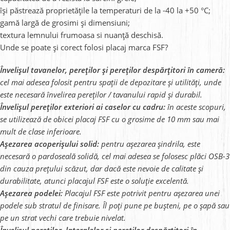
își păstrează proprietățile la temperaturi de la -40 la +50 °C;
gamă largă de grosimi și dimensiuni;
textura lemnului frumoasa si
nuanță deschisă
.
Unde se poate și corect folosi placaj marca FSF?
Învelișul tavanelor, pereților și pereților despărțitori în cameră:
cel mai adesea folosit pentru spații de depozitare și utilități, unde
este necesară învelirea pereților / tavanului rapid și durabil.
Învelișul pereților exteriori ai caselor cu cadru:
în aceste scopuri,
se utilizează de obicei placaj FSF cu o grosime de 10 mm sau mai
mult de clase inferioare.
Așezarea acoperișului solid:
pentru așezarea șindrila, este
necesară o pardoseală solidă, cel mai adesea se folosesc plăci OSB-3
din cauza prețului scăzut, dar dacă este nevoie de calitate și
durabilitate, atunci placajul FSF este o soluție excelentă.
Așezarea podelei:
Placajul FSF este potrivit pentru așezarea unei
podele sub stratul de finisare. Îl poți pune pe bușteni, pe o șapă sau
pe un strat vechi care trebuie nivelat.