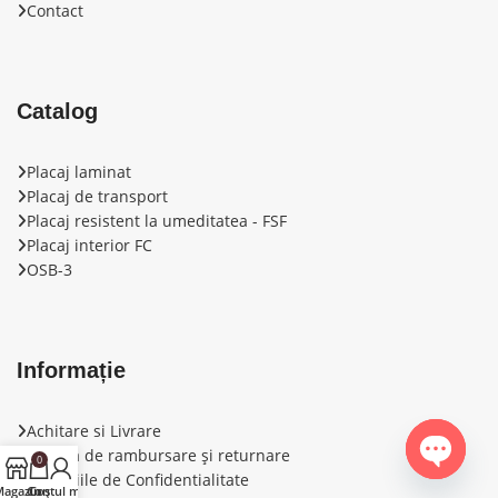
Contact
Catalog
Placaj laminat
Placaj de transport
Placaj resistent la umeditatea - FSF
Placaj interior FС
OSB-3
Informație
Achitare si Livrare
Politica de rambursare și returnare
0
Conditiile de Confidentialitate
Open ch
agazin
Contul meu
Coș