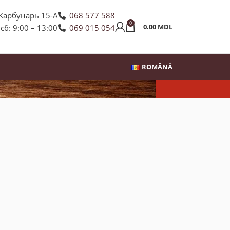
 Карбунарь 15-А
068 577 588
0
0.00
MDL
 сб: 9:00 – 13:00
069 015 054
ROMÂNĂ