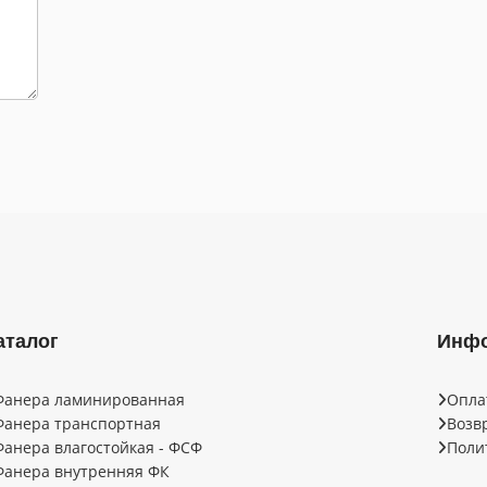
аталог
Инф
Фанера ламинированная
Опла
Фанера транспортная
Возв
Фанера влагостойкая - ФСФ
Поли
Фанера внутренняя ФК