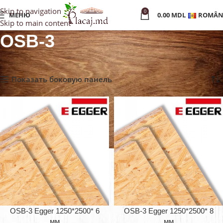
Skip to navigation
0
МЕНЮ
0.00
MDL
ROMÂN
Skip to main content
OSB-3
Главная
»
Каталог
»
OSB-3
Показаны все (10)
Показать боковую панель
OSB-3 Egger 1250*2500* 6
OSB-3 Egger 1250*2500* 8
мм
мм