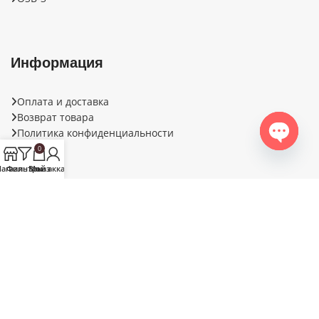
Информация
Оплата и доставка
Возврат товара
Политика конфиденциальности
0
Open ch
агазин
Фильтры
Заказ
Мой аккаунт
PLACAJ.MD
2022-2023 CREATED BY
Mandarin Studio
.