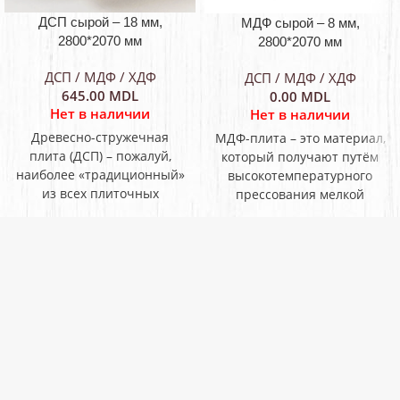
ДСП сырой – 18 мм,
МДФ сырой – 8 мм,
2800*2070 мм
2800*2070 мм
ДСП / МДФ / ХДФ
ДСП / МДФ / ХДФ
645.00
MDL
0.00
MDL
Нет в наличии
Нет в наличии
Древесно-стружечная
МДФ-плита – это материал,
плита (ДСП) – пожалуй,
который получают путём
наиболее «традиционный»
высокотемпературного
из всех плиточных
прессования мелкой
материалов на основе
древесной стружки,
древесины. Технология ее
связывая её
изготовления остается, в
синтетическими клейкими
целом,
карбамидными смолами.
Аббревиатура МДФ