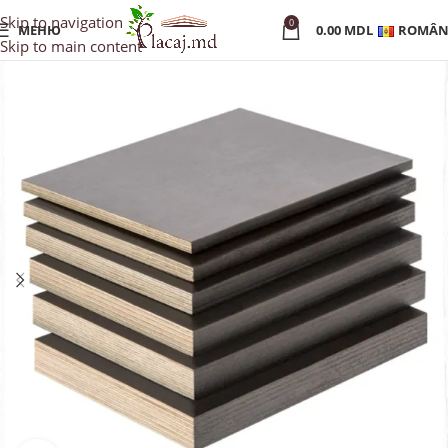
Skip to navigation
0
МЕНЮ
0.00
MDL
ROMÂN
Skip to main content