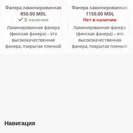
береза, 1250*2500 мм
береза, 1500*3000 мм
Фанера ламинированная
Фанера ламинированная
850.00
MDL
1150.00
MDL
В наличии
Нет в наличии
Ламинированная фанера
Ламинированная фанера
(финская фанера) – это
(финская фанера) – это
высококачественная
высококачественная
фанера, покрытая пленкой
фанера, покрытая пленкой
высокой плотности,
высокой плотности,
пропитанной
пропитанной
фенолоформальдегидной
фенолоформальдегидной
смолой. Фанера
смолой. Фанера
ламинированная от
ламинированная от
российского
российского
производителя
производителя Demidovo
Навигация