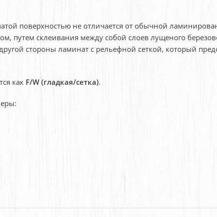
чатой поверхностью не отличается от обычной ламинирова
собом, путем склеивания между собой слоев лущеного бере
 с другой стороны ламинат с рельефной сеткой, который пр
тся как
F/W (гладкая/сетка)
.
неры: