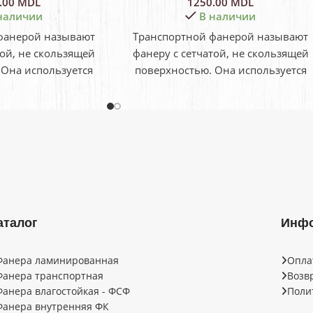
.00
MDL
1250.00
MDL
наличии
В наличии
фанерой называют
Транспортной фанерой называют
той, не скользящей
фанеру с сетчатой, не скользящей
 Она используется
поверхностью. Она используется
зом для укладки
главным образом для укладки
рытий в фургонах
напольных покрытий в фургонах
узовых
грузовых
аталог
Инф
Фанера ламинированная
Опла
Фанера транспортная
Возв
Фанера влагостойкая - ФСФ
Поли
Фанера внутренняя ФК