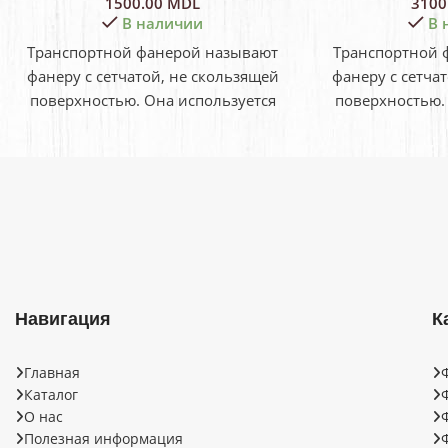
1500.00
MDL
3100
В наличии
В 
Транспортной фанерой называют
Транспортной 
фанеру с сетчатой, не скользящей
фанеру с сетча
поверхностью. Она используется
поверхностью.
главным образом для укладки
главным обра
напольных покрытий в фургонах
напольных пок
грузовых
гр
Навигация
К
Главная
Каталог
О нас
Полезная информация