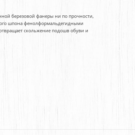
нной березовой фанеры ни по прочности,
зового шпона фенолформальдегидными
едотвращает скольжение подошв обуви и