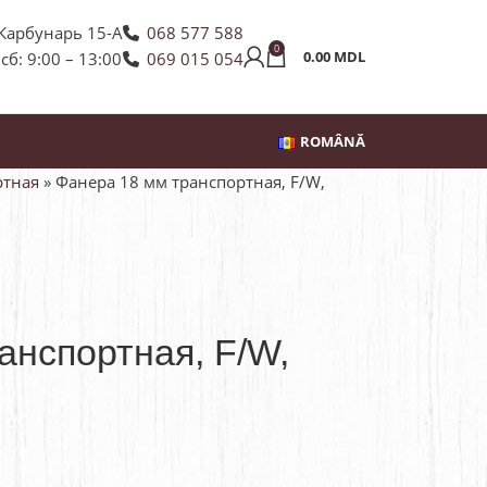
 Карбунарь 15-А
068 577 588
0
0.00
MDL
 сб: 9:00 – 13:00
069 015 054
ROMÂNĂ
ртная
»
Фанера 18 мм транспортная, F/W,
анспортная, F/W,