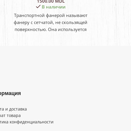
1500.00
MDL
1400.00
В наличии
Транспортной фанерой называют
фанеру с сетчатой, не скользящей
поверхностью. Она используется
главным образом для укладки
напольных покрытий в фургонах
грузовых
ормация
та и доставка
рат товара
тика конфиденциальности