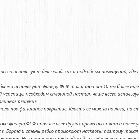
всего используют для складских и подсобных помещений, где
обычно используют фанеру ФСФ толщиной от 10 мм более низ
й черепицы необходим сплошной настил, чаще всего использу
тличное решение.
пола под финишное покрытие. Класть ее можно на лаги, на с
лях:
фанера ФСФ прочнее всех других древесных плит и более 
е. Борта и стены редко промокают насквозь: поэтому такая
вентаря:
На спортивных площадках для скейтеров и роллеро