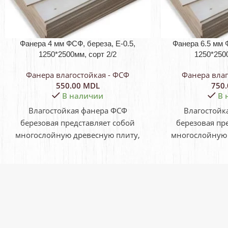
Фанера 4 мм ФСФ, береза, E-0.5,
Фанера 6.5 мм Ф
1250*2500мм, сорт 2/2
1250*2500
Фанера влагостойкая - ФСФ
Фанера влаг
550.00
MDL
750
В наличии
В 
Влагостойкая фанера ФСФ
Влагостойк
березовая представляет собой
березовая пр
многослойную древесную плиту,
многослойную 
изготовленную из шпона с
изготовлен
поперечно располагаемыми
поперечно 
волокнами. ФСФ
волок
расшифровывается как «фанера
расшифровыва