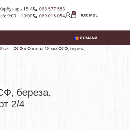
 Карбунарь 15-А
068 577 588
0
0.00
MDL
 сб: 9:00 – 13:00
069 015 054
ROMÂNĂ
йкая - ФСФ
»
Фанера 18 мм ФСФ, береза,
Ф, береза,
рт 2/4