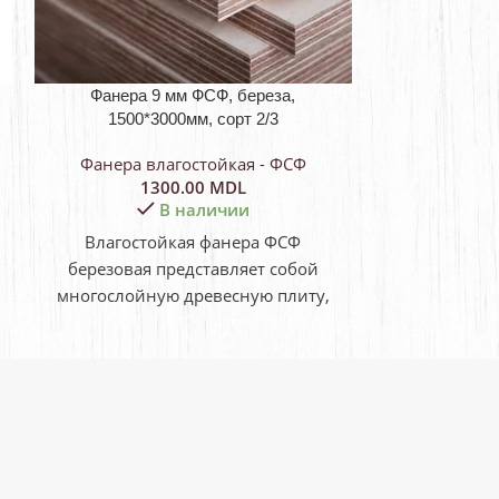
Фанера 9 мм ФСФ, береза,
Фанера 1
1500*3000мм, сорт 2/3
1500*3
Фанера влагостойкая - ФСФ
Фанера в
1300.00
MDL
1
В наличии
Не
Влагостойкая фанера ФСФ
Влагост
березовая представляет собой
березовая 
многослойную древесную плиту,
многослойн
изготовленную из шпона с
изготовл
поперечно располагаемыми
поперечн
волокнами. ФСФ
вол
расшифровывается как «фанера
расшифровы