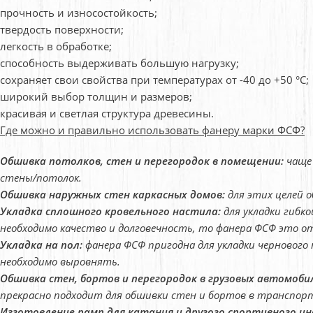
прочность и износостойкость;
твердость поверхности;
легкость в обработке;
способность выдерживать большую нагрузку;
сохраняет свои свойства при температурах от -40 до +50 °C;
широкий выбор толщин и размеров;
красивая и светлая структура древесины.
Где можно и правильно использовать фанеру марки ФСФ?
Обшивка потолков, стен и перегородок в помещении:
чаще 
стены/потолок.
Обшивка наружных стен каркасных домов:
для этих целей 
Укладка сплошного кровельного настила:
для укладки гибко
необходимо качество и долговечность, то фанера ФСФ это о
Укладка на пол:
фанера ФСФ пригодна для укладки чернового 
необходимо выровнять.
Обшивка стен, бортов и перегородок в грузовых автомоби
прекрасно подходит для обшивки стен и бортов в транспорт
Изготовление рамп для катания и другого спортивного ин