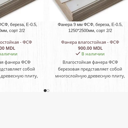
СФ, береза, E-0.5,
Фанера 9 мм ФСФ, береза, E-0.5,
мм, сорт 2/2
1250*2500мм, сорт 2/2
остойкая - ФСФ
Фанера влагостойкая - ФСФ
.00
MDL
900.00
MDL
наличии
В наличии
ая фанера ФСФ
Влагостойкая фанера ФСФ
едставляет собой
березовая представляет собой
древесную плиту,
многослойную древесную плиту,
ную из шпона с
изготовленную из шпона с
располагаемыми
поперечно располагаемыми
нами. ФСФ
волокнами. ФСФ
ется как «фанера
расшифровывается как «фанера