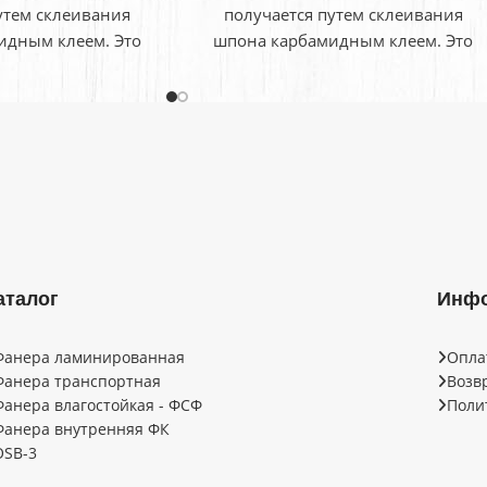
утем склеивания
получается путем склеивания
идным клеем. Это
шпона карбамидным клеем. Это
же время плотный
легкий и в тоже время плотный
оторый завоевал
материал, который завоевал
аталог
Инф
Фанера ламинированная
Опла
Фанера транспортная
Возв
Фанера влагостойкая - ФСФ
Поли
Фанера внутренняя ФК
OSB-3