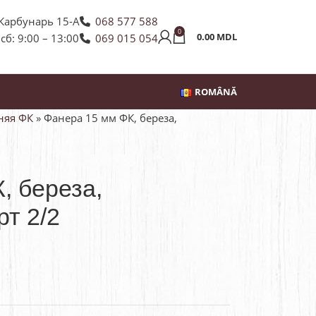
 Карбунарь 15-А
068 577 588
0
0.00
MDL
 сб: 9:00 – 13:00
069 015 054
ROMÂNĂ
няя ФК
»
Фанера 15 мм ФК, береза,
, береза,
рт 2/2