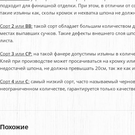
подходит для финишной отделки. При этом, в отличии от со
такие изъяны как, сколы кромок и нехватка шпона не дол
Сорт
2
или
BB
:
такой сорт обладает большим количеством 
местах выпавших сучков. Такие дефекты внешнего слоя шп
листа.
Сорт
3
или
CP
:
на такой фанере допустимы изъяны в количес
Клей при производстве может просачиваться на кромку или
недостачей шпона, не должна превышать 20см, так же как и
Сорт
4
или
C
:
самый низкий сорт, часто называемый черновы
неограниченном количестве, гарантируется только качеств
Похожие