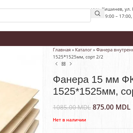
мун. Кишинев, ул.
пн-пт: 9:00 – 17:00,
Главная
»
Каталог
»
Фанера внутрен
1525*1525мм, сорт 2/2
Фанера 15 мм ФК
1525*1525мм, со
875.00
MDL
1085.00
MDL
Нет в наличии