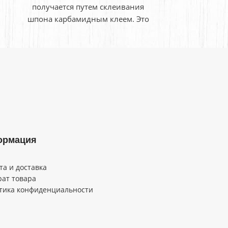
получается путем склеивания
получаетс
шпона карбамидным клеем. Это
шпона карб
легкий и в тоже время плотный
легкий и в
материал, который завоевал
материал,
ормация
та и доставка
рат товара
тика конфиденциальности