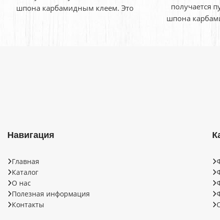
получается п
шпона карбамидным клеем. Это
шпона карбам
легкий и в тоже время плотный
легкий и в то
материал, который завоевал
материал, к
Навигация
К
Главная
Каталог
О нас
Полезная информация
Контакты