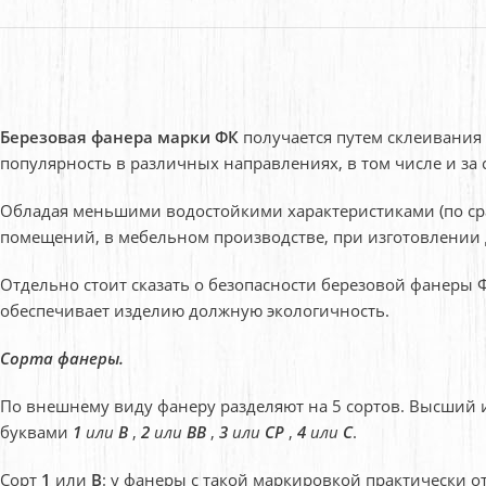
Березовая фанера марки ФК
получается путем склеивания
популярность в различных направлениях, в том числе и за 
Обладая меньшими водостойкими характеристиками (по с
помещений, в мебельном производстве, при изготовлении 
Отдельно стоит сказать о безопасности березовой фанеры 
обеспечивает изделию должную экологичность.
Сорта фанеры.
По внешнему виду фанеру разделяют на 5 сортов. Высший 
буквами
1
или
B
,
2
или
BB
,
3
или
CP
,
4
или
C
.
Сорт
1
или
B
:
у фанеры с такой маркировкой практически от