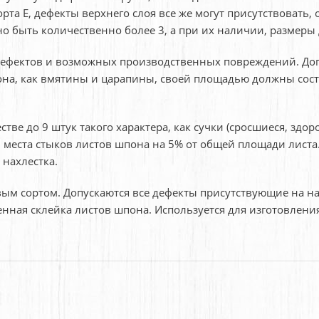
рта E, дефекты верхнего слоя все же могут присутствовать
жно быть количественно более 3, а при их наличии, разме
дефектов и возможных производственных повреждений. Доп
она, как вмятины и царапины, своей площадью должны сос
тве до 9 штук такого характера, как сучки (сросшиеся, здо
 места стыков листов шпона на 5% от общей площади листа
 нахлестка.
м сортом. Допускаются все дефекты присутствующие на на 
енная склейка листов шпона. Используется для изготовлени