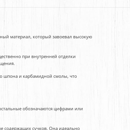
тный материал, который завоевал высокую
ественно при внутренней отделки
ещения.
ого шпона и карбамидной смолы, что
 остальные обозначаются цифрами или
 не содержащих сучков. Она идеально