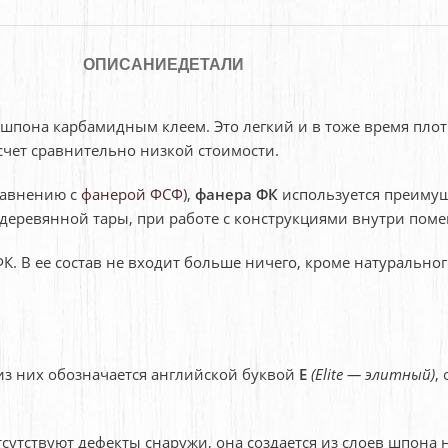
ОПИСАНИЕ
ДЕТАЛИ
 шпона карбамидным клеем. Это легкий и в тоже время пло
счет сравнительно низкой стоимости.
равнению с
фанерой ФСФ
),
фанера ФК
используется преимущ
деревянной тары, при работе с конструкциями внутри пом
ФК. В ее состав не входит больше ничего, кроме натуральн
из них обозначается английской буквой
E
(Elite — элитный)
,
сутствуют дефекты снаружи, она создается из слоев шпона