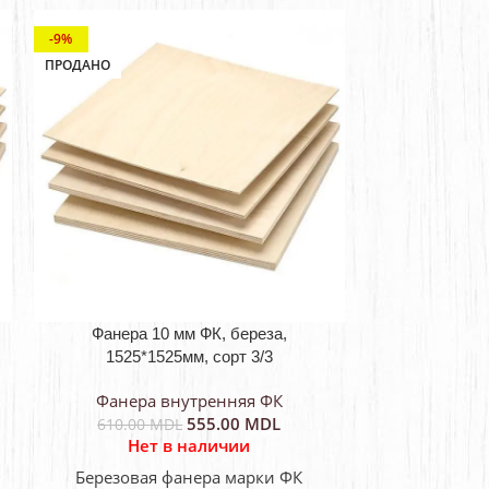
-9%
-10%
ПРОДАНО
ПРОДАНО
Фанера 10 мм ФК, береза,
Фанера 
1525*1525мм, сорт 3/3
1525*1
Фанера внутренняя ФК
Фанера
555.00
MDL
610.00
MDL
660.00
Нет в наличии
Не
Березовая фанера марки ФК
Березова