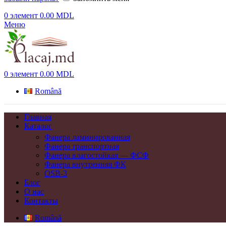
0
элемент
0.00
MDL
Меню
0
элемент
0.00
MDL
Română
Главная
Каталог
Фанера ламинированная
Фанера транспортная
Фанера влагостойкая — ФСФ
Фанера внутренняя ФК
OSB-3
Блог
О нас
Контакты
Română