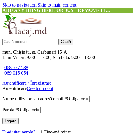
Skip to navigation
Skip to main content
ADD ANYTHING HERE OR JUST REMOVE IT…
Caută
mun. Chișinău, st. Carbunari 15-A
Luni-Vineri: 9:00 – 17:00, Sâmbătă: 9:00 – 13:00
068 577 588
069 015 054
Autentificare / Înregistrare
Autentificare
Creați un cont
Nume utilizator sau adresă email
*
Obligatoriu
Parola
*
Obligatoriu
Logare
Ți-ai uitat parola?
Ține-mă minte