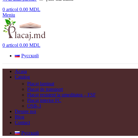
0
articol
0.00
MDL
Meniu
0
articol
0.00
MDL
Русский
Acasa
Catalog
Placaj laminat
Placaj de transport
Placaj resistent la umeditatea – FSF
Placaj interior FC
OSB-3
Despre noi
Blog
Contact
Русский