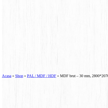
Acasa
»
Shop
»
PAL / MDF / HDF
»
MDF brut – 30 mm, 2800*20