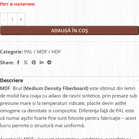
Нет в наличии
ADAUGĂ ÎN COȘ
Categorie:
PAL / MDF / HDF
Share:
Descriere
MDF
Brut (
Medium Density Fiberboard)
este obtinut din lemn
de molid fara coaja cu adaos de rasini sintetice, prin presare sub
presiune mare si la temperaturi ridicate, placile devin astfel
omogene ca densitate si compozitie.
Diferența față de PAL este
că numai așchii foarte fine sunt folosite pentru fabricație
–
acest
lucru permite o structură mai uniformă
.
Avantajele MDF-ului sunt planeitatea, rigiditatea, suprafata sa