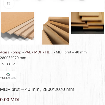
Faceți click pentru a mări
Acasa
»
Shop
»
PAL / MDF / HDF
»
MDF brut – 40 mm,
2800*2070 mm
MDF brut – 40 mm, 2800*2070 mm
0.00
MDL