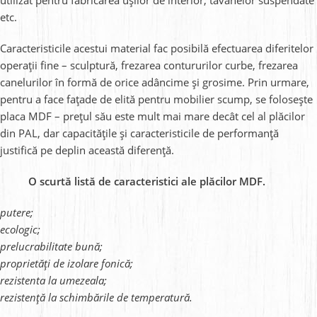
etc.
Caracteristicile acestui material fac posibilă efectuarea diferitelor
operații fine – sculptură, frezarea contururilor curbe, frezarea
canelurilor în formă de orice adâncime și grosime. Prin urmare,
pentru a face fațade de elită pentru mobilier scump, se folosește
placa MDF – prețul său este mult mai mare decât cel al plăcilor
din PAL, dar capacitățile și caracteristicile de performanță
justifică pe deplin această diferență.
O scurtă listă de caracteristici ale plăcilor MDF.
putere;
ecologic;
prelucrabilitate bună;
proprietăți de izolare fonică;
rezistenta la umezeala;
rezistență la schimbările de temperatură.