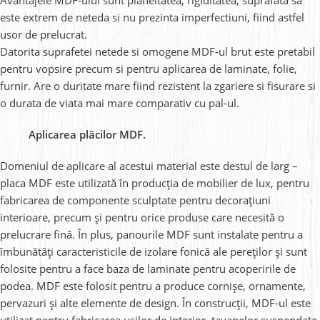
este extrem de neteda si nu prezinta imperfectiuni, fiind astfel
usor de prelucrat.
Datorita suprafetei netede si omogene MDF-ul brut este pretabil
pentru vopsire precum si pentru aplicarea de laminate, folie,
furnir. Are o duritate mare fiind rezistent la zgariere si fisurare si
o durata de viata mai mare comparativ cu pal-ul.
Aplicarea plăcilor MDF.
Domeniul de aplicare al acestui material este destul de larg –
placa MDF este utilizată în producția de mobilier de lux, pentru
fabricarea de componente sculptate pentru decorațiuni
interioare, precum și pentru orice produse care necesită o
prelucrare fină. În plus, panourile MDF sunt instalate pentru a
îmbunătăți caracteristicile de izolare fonică ale pereților și sunt
folosite pentru a face baza de laminate pentru acoperirile de
podea. MDF este folosit pentru a produce cornișe, ornamente,
pervazuri și alte elemente de design. În construcții, MDF-ul este
utilizat pentru fabricarea ușilor de interior, tavanelor suspendate