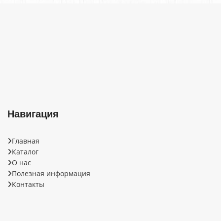
переработки древесины
удерживать
путем прессования
соединительные элементы.
прямоугольных плоских
OSB (Oriented Strand Board
щеп.
– плита с ориентированной
Навигация
Главная
Каталог
О нас
Полезная информация
Контакты