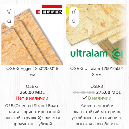
-11%
OSB-3 Egger 1250*2500* 8
OSB-3 Ultralam 1250*2500*
мм
8 мм
OSB-3
OSB-3
260.00
MDL
275.00
MDL
310.00
MDL
Нет в наличии
В наличии
OSB (Oriented Strand Board
Качественный и
– плита с ориентированной
влагостойкий материал,
плоской стружкой) является
устойчивость к гниению,
продуктом глубокой
высокая способность