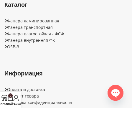
Каталог
Фанера ламинированная
Фанера транспортная
Фанера влагостойкая - ФСФ
Фанера внутренняя ФК
OSB-3
Информация
Оплата и доставка
Возврат товара
0
Политика конфиденциальности
Open ch
агазин
Заказ
Мой аккаунт