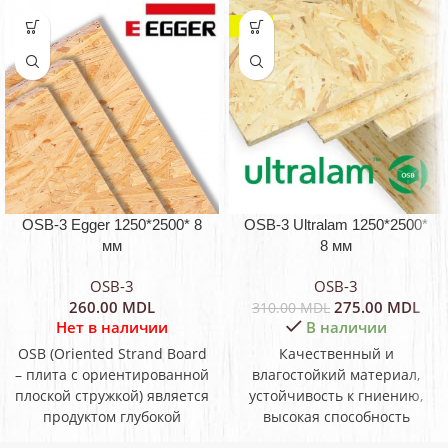
-11%
OSB-3 Egger 1250*2500* 8
OSB-3 Ultralam 1250*2500*
мм
8 мм
OSB-3
OSB-3
260.00
MDL
275.00
MDL
310.00
MDL
Нет в наличии
В наличии
OSB (Oriented Strand Board
Качественный и
– плита с ориентированной
влагостойкий материал,
плоской стружкой) является
устойчивость к гниению,
продуктом глубокой
высокая способность
переработки древесины
удерживать