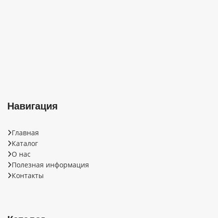
путем прессования
соединительные элементы.
прямоугольных плоских
OSB (Oriented Strand Board
щеп.
– плита с ориентированной
Навигация
Главная
Каталог
О нас
Полезная информация
Контакты