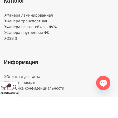
Каталог
Фанера ламинированная
Фанера транспортная
Фанера влагостойкая - ФСФ
Фанера внутренняя ФК
OSB-3
Информация
Оплата и доставка
Возврат товара
0
Политика конфиденциальности
Open ch
агазин
Заказ
Мой аккаунт